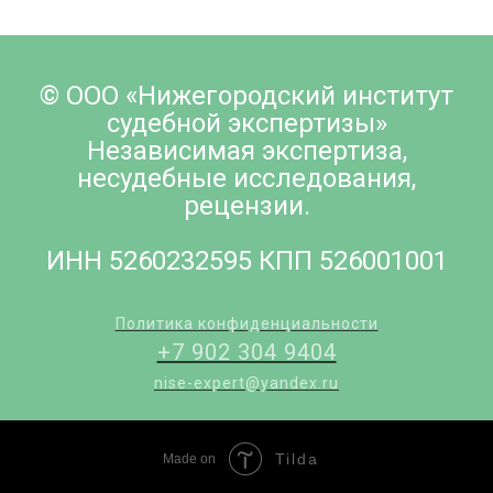
© ООО «Нижегородский институт
судебной экспертизы»
Независимая экспертиза,
несудебные исследования,
рецензии.
ИНН 5260232595 КПП 526001001
Политика конфиденциальности
+7 902 304 9404
nise-expert@yandex.ru
Tilda
Made on